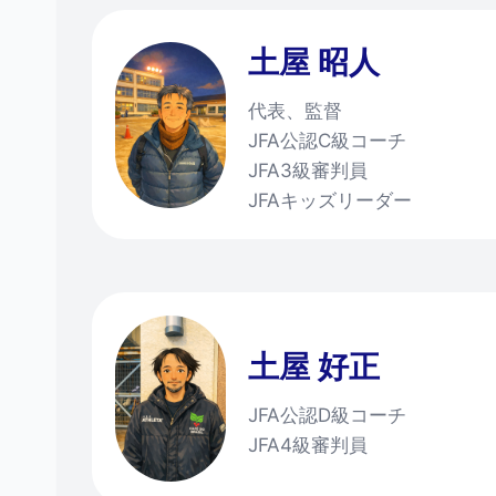
土屋 昭人
代表、監督
JFA公認C級コーチ
JFA3級審判員
JFAキッズリーダー
土屋 好正
JFA公認D級コーチ
JFA4級審判員