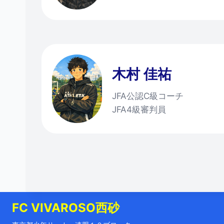
木村 佳祐
JFA公認C級コーチ
JFA4級審判員
FC VIVAROSO西砂