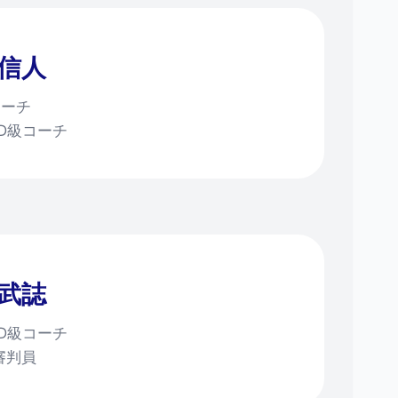
 信人
コーチ
認D級コーチ
 武誌
認D級コーチ
級審判員