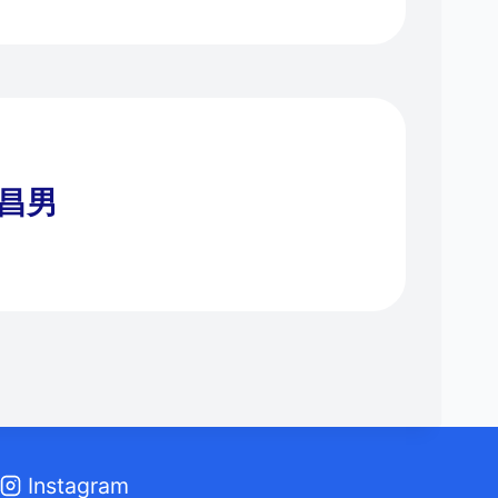
 昌男
Instagram