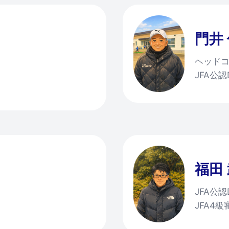
門井
ヘッド
JFA公
福田
JFA公
JFA4