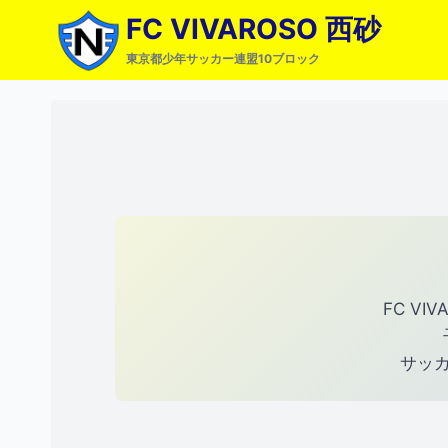
内
FC VIVAROSO 西砂
容
東京都少年サッカー連盟10ブロック
を
ス
キ
ッ
プ
FC V
サッ