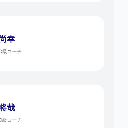
 尚幸
認D級コーチ
 将哉
認D級コーチ