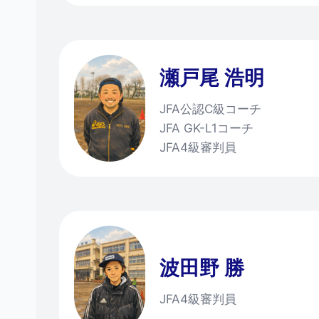
瀬戸尾 浩明
JFA公認C級コーチ
JFA GK-L1コーチ
JFA4級審判員
波田野 勝
JFA4級審判員